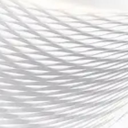
的展现。
为世界足球文化的重要载体。随着新兴足球国家的崛起和技
充满不确定性。无论谁最终捧起冠军奖杯，世界杯的光辉将
体育产业创新发展与全球市场拓展新机遇
发展，创新成为推动行业发展的关键因素。作为体育产
育（香港）在全球市场中积极开拓新机遇，致力于引领
一系列前瞻性战略，诺亚体育（香港）不...
彩瞬间 揭秘世界足球顶级对决背后的故事
顶级俱乐部足球赛事，汇聚了世界上最强的俱乐部队