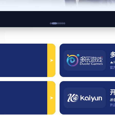
绩与未来展望
关注的体育盛事之一，也是每一支足球队最渴望的荣誉。每
动魄的竞技魅力。从首届世界杯到如今的辉煌赛场，每一届
将以世界杯冠军之路为主线，回顾历届赛事中的辉煌战绩，
的崛起、经典比赛与战术变革、球员与球队的贡献以及未来
而深刻的世界杯历程画卷。
逐渐发展为全球最具影响力的足球赛事。每一届赛事的冠军