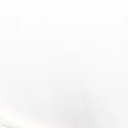
世界杯赛场，势必还将涌现出新的足球英雄，推动着全球足
力无疑引人关注。随着全球足球格局的变化，越来越多的国
世界杯赛事中，传统强队仍将占据主导地位，但一些新兴足
惊喜。
析和智能技术的应用。从比赛中的VAR到运动员的实时数
性。此外，足球的全球化进程也使得一些传统强队的优势逐
赶超，甚至可能会迎来新的足球王朝。
比赛的机会，更是一次全世界足球文化交流的盛宴。未来的
也将成为世界体育的标志性事件之一。
舞台，历届冠军的荣光和背后的故事成为了无数球迷的记
力，世界杯见证了全球足球的成长与变迁。每一届世界杯不