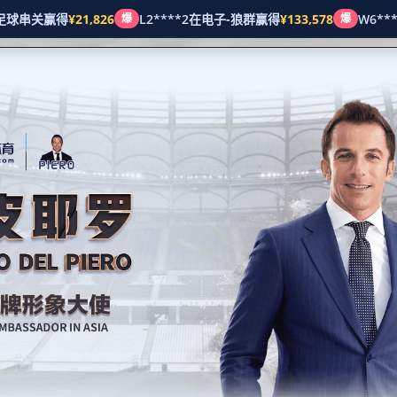
拜六: 10 am-8 pm
足球赛事
集团新闻
届辉煌战绩与未来展望