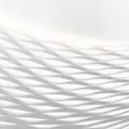
不过，政策环境也对欧亿体育提出了更高的要求，尤其是在
合规性方面。随着中国大陆对在线博彩的监管日益严格，欧
亿体育需要在合法合规的框架下开展运营，确保平台内容不
违反相关法律法规。因此，欧亿体育需要保持敏锐的政策嗅
觉，随时根据政策变化调整运营策略，以确保其在合规的环
境中持续发展。
总结：
欧亿体育在中国大陆市场的崛起，既是其精准市场定位、创
新技术手段和灵活市场策略的结果，也是中国政策环境不断
优化和体育产业蓬勃发展的必然产物。随着未来体育娱乐行
业的持续发展，欧亿体育在技术创新、内容多元化、用户体
验优化等方面的优势将进一步凸显，其市场前景也将更加广
阔。
然而，欧亿体育仍面临一定的挑战，特别是在竞争激烈的市
场环境下，如何保持领先地位、加强用户黏性、应对政策风
险等问题都需要公司进一步加强战略布局。总的来说，欧亿
体育通过不断调整战略、提升技术水平，已经成功占据了中