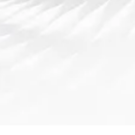
ku娱乐城综合评价：用户体验、安全性与平台
信誉全面分析
本文将对KU娱乐城的综合评价进行全面分析，特别
聚焦于用户体验、安全性以及平台信誉等多个方面。
随着在线娱乐平台日益增多，如何在众多平台中挑选
出一个既安全又值得信赖的平台，成为许多用户关注
的重点。KU娱乐...