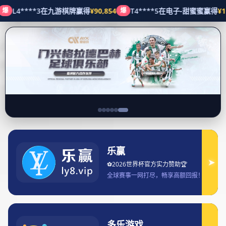
集团新闻
首页
集团新闻
欧亿体育在大陆市场的崛起与发展分析及未来前景展望
欧亿体育在大陆市场的崛起与发展分析及未