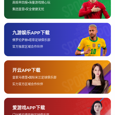
实粉丝，并使其在大陆市场取得了快速增长。
2、平台技术创新与用户体验
在互联网技术日新月异的时代，欧亿体育在平台技术创新方
面不断加码，通过优化用户体验提升平台的竞争力。首先，
欧亿体育在技术层面注重对大数据和人工智能技术的运用，
通过精准的数据分析为用户提供即时的赛事动态、赔率变化
和专业分析。这种精准度和实时性大大提升了用户在平台上
的参与感和娱乐体验。
其次，欧亿体育在用户界面的设计上也做了大量创新。通过
简洁明了的界面和流畅的操作流程，欧亿体育使得不同层次
的用户都能在平台上轻松找到所需内容，提升了用户的使用
便捷度。特别是在移动端的优化，使得用户可以随时随地访
问平台，享受随时随地的体育娱乐体验。
除了基础的技术创新，欧亿体育还在用户社交互动上做出了
有益的尝试。例如，平台推出了多人竞技、互动直播等功
能，让用户能够在参与赛事的同时，与其他体育爱好者进行