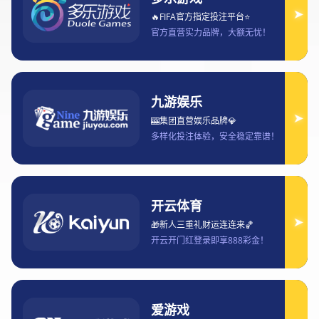
来前景展望
2025-01-27 18:29:35
随着体育产业的快速发展，尤其是线上娱乐市场的兴起，欧
亿体育（Ouyi Sports）作为一款在亚洲地区逐渐崛起的在线
体育娱乐平台，近年来在中国大陆市场取得了显著的成绩。
其成功背后，既有独特的市场定位和运营策略，也离不开政
策支持、技术创新与用户需求的高度契合。本文将从四个方
面对欧亿体育在中国大陆市场的崛起与发展进行详细分析，
分别为：欧亿体育的市场定位与品牌建设、平台技术创新与
用户体验、市场策略与竞争优势、以及政策环境对其发展的
影响，并对未来的发展前景进行展望。在分析的过程中，本
文将揭示欧亿体育如何凭借其独特的商业模式，不断扩展市
场份额并提升品牌影响力，成为大陆体育娱乐行业的重要一
员。最终，本文将对欧亿体育在中国大陆市场的前景做出总
结和预测。
1、欧亿体育的市场定位与品牌建设