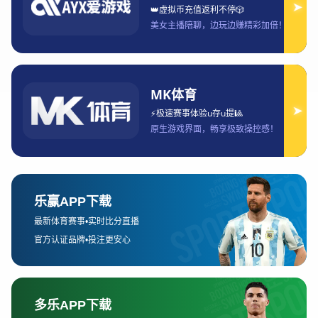
欧亿体育自进入中国大陆市场以来，便以精准的市场定位和
清晰的品牌策略迅速吸引了大量用户的关注。首先，欧亿体
育将自己定位为一个多元化的体育娱乐平台，涵盖了包括足
球、篮球、网球、乒乓球等在内的多个体育项目，为用户提
供全方位的体育赛事信息、投注以及互动体验。这种多元化
的内容布局使其不仅能够满足传统体育爱好者的需求，同时
也吸引了大量年轻人群体。
其次，欧亿体育通过强有力的品牌建设不断强化其在用户心
中的认知度。通过与各大体育赛事合作，特别是在足球赛事
领域，欧亿体育频繁出现在全球知名赛事的广告和品牌推广
中，提升了其品牌的国际化形象。此外，欧亿体育还积极参
与公益活动，通过赞助体育教育、青少年体育等领域的活
动，树立了具有社会责任感的企业形象，这使其在激烈的市
场竞争中脱颖而出。
然而，市场定位和品牌建设的成功离不开对用户需求的深入
洞察。欧亿体育通过大数据分析与用户行为研究，持续优化
平台内容，不仅提供实时的赛事数据和分析，还结合用户的
兴趣推荐个性化的内容。这种精准的用户服务为其赢得了忠