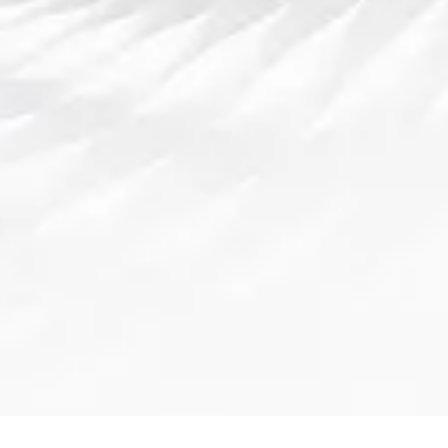
亚美体育（China）携手创新科技引领中国体
育产业发展新风潮
文章摘要：亚美体育（China）携手创新科技引领中
国体育产业发展新风潮，正是中国体育产业转型升级
的关键所在。在全球体育产业蓬勃发展的背景下，亚
美体育紧跟技术潮流，借助创新科技打造出多元化、
数字化的体育...
如何解决bet365无法在中国大陆访问的问题及
其替代方案