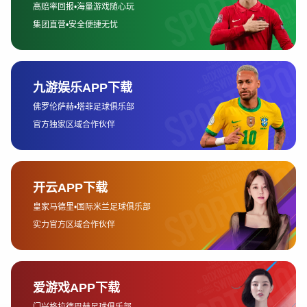
2、打造多元化娱乐生态
除了内容创新，四喜娱乐还着力打造了一个多元化的娱乐生
态系统。这个生态系统不仅仅局限于内容生产，还涵盖了用
户互动、社交平台、线下活动等多个维度，形成了一个高度
互动与互联的娱乐网络。在这个生态中，四喜娱乐不仅仅是
一个内容生产者，更是一个平台运营者和社区建设者，真正
实现了娱乐生态的多维联动。
在用户互动方面，四喜娱乐开设了多个社交平台，用户可以
在这些平台上与自己喜爱的创作者进行实时互动，分享自己
的创意和想法。这种互动形式不仅丰富了用户的娱乐体验，
还提高了用户的参与感和忠诚度。同时，四喜娱乐还推出了
线上线下结合的活动，通过举办大型线下娱乐盛典、粉丝见
面会等活动，进一步增强了用户的社区归属感。
四喜娱乐的多元化生态还体现在它所运营的各类IP上。不同
于传统娱乐公司单一的明星IP开发，四喜娱乐通过对多种虚
拟角色和跨界合作的探索，形成了庞大的娱乐IP矩阵。这些
IP不仅在四喜娱乐的各类平台中实现内容的互通互联，还扩