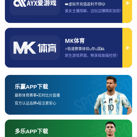
聚焦88A8娱乐打造全新数字娱乐平台引领多元互动娱乐新
时代升级版的核心起点，在于构建一个开放、融合且可持续
的数字娱乐生态系统。平台通过整合内容创作者、用户群体
以及技术服务方，形成多方协同发展的生态结构，使娱乐内
容不再局限于单向输出，而是转向多向互动与共创模式。
在生态构建过程中，平台注重内容多样化布局，从游戏、直
播到互动社交娱乐模块，实现不同场景之间的无缝衔接。这
种结构不仅提升了用户的停留时间，也增强了内容之间的联
动效应，使整体生态更加活跃与稳定。
此外，平台还通过构建开放接口与资源共享机制，吸引更多
第三方开发者与内容创作者加入，持续扩展生态边界。这种
开放式发展模式，使聚焦88A8娱乐在数字娱乐行业中具备
更强的延展性与生命力。
多元互动体验升级
在用户体验层面，聚焦88A8娱乐打造全新数字娱乐平台引
领多元互动娱乐新时代升级版强调“参与感”与“沉浸感”的深
度融合，通过多元互动机制提升用户的整体娱乐体验，使用