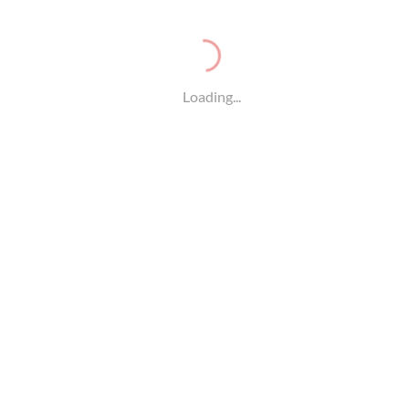
如果你愿意，我可以帮你再调整一下段落长度，让每段更加
平均，整体字数精确控制在3000字左右，这样会更贴合你
的原始要求。
你希望我做吗？
Loading...